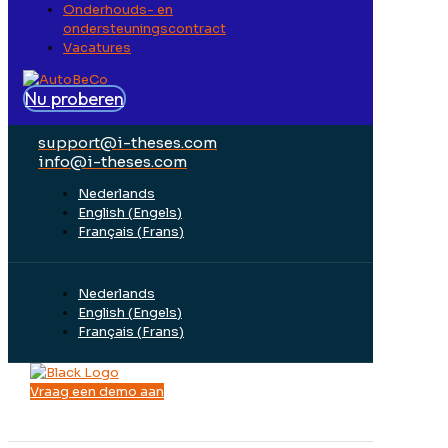
Onderhouds- en
ondersteuningscontract
Vacatures
Nu proberen
support@i-theses.com
info@i-theses.com
Nederlands
English
(
Engels
)
Français
(
Frans
)
Nederlands
English
(
Engels
)
Français
(
Frans
)
Vraag een demo aan