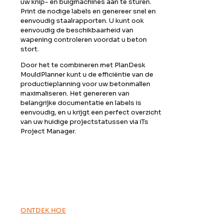
uw knip- en buigmachines aan te sturen.
Print de nodige labels en genereer snel en
eenvoudig staalrapporten. U kunt ook
eenvoudig de beschikbaarheid van
wapening controleren voordat u beton
stort.
Door het te combineren met PlanDesk
MouldPlanner kunt u de efficiëntie van de
productieplanning voor uw betonmallen
maximaliseren. Het genereren van
belangrijke documentatie en labels is
eenvoudig, en u krijgt een perfect overzicht
van uw huidige projectstatussen via iTs
Project Manager.
De informatie die u nodig
heeft, binnen handbereik,
waar u ook bent.
ONTDEK HOE