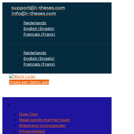
support@i-theses.com
info@i-theses.com
Nederlands
English
(
Engels
)
Français
(
Frans
)
Nederlands
English
(
Engels
)
Français
(
Frans
)
Vraag een demo aan
✕
Over Ons
Maak kennis met het team
Algemene Voorwaarden
Privacybeleid