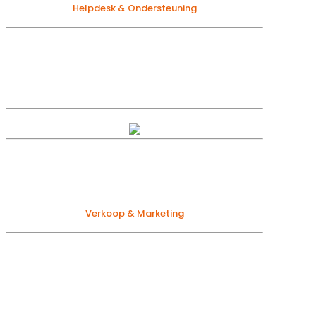
Helpdesk & Ondersteuning
+32 13 55 49 11
Maandag tot vrijdag tussen 8:30 en 17:00
(Midden-Europese Tijd)
Moortelstraat 27
Industriezone E17/3323
9160 Lokeren, België
Verkoop & Marketing
+32 9 33 88 252
Maandag tot vrijdag tussen 8:30 en 17:00
(Midden-Europese Tijd)